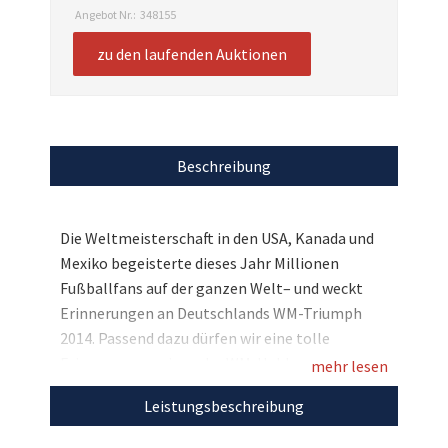
Angebot Nr.:
348155
zu den laufenden Auktionen
Beschreibung
Die Weltmeisterschaft in den USA, Kanada und
Mexiko begeisterte dieses Jahr Millionen
Fußballfans auf der ganzen Welt– und weckt
Erinnerungen an Deutschlands WM-Triumph
2014. Passend dazu dürfen wir eine tolle
Erinnerung an einen der WM-Helden
mehr lesen
versteigern: Einen personalisierten Weltpokal
Leistungsbeschreibung
von Bastian Schweinsteiger, den er dazu noch
mit seiner Unterschrift veredelt hat. Bieten Sie