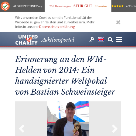
SEHR GUT
AUSGEZEICHNET
.org
751 Bewertungen
Hinweise
4.93
/ 5.
Wir verwenden Cookies, um die Funktionalität der
Webseite zu gewährleisten und zu verbessern. Mehr
Infos in unserer
Datenschutzerklärung
.
Auktionsportal
Erinnerung an den WM-
Helden von 2014: Ein
handsignierter Weltpokal
von Bastian Schweinsteiger