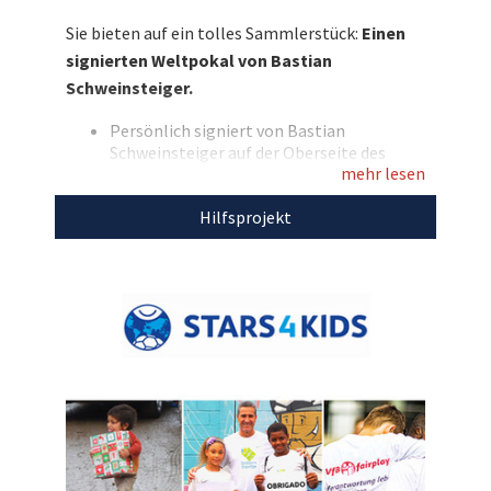
mit und sichern Sie sich dieses Sammlerstück
Sie bieten auf ein tolles Sammlerstück:
Einen
zugunsten der Kinderhilfsprojekte von
signierten Weltpokal von Bastian
Stars4Kids!
Schweinsteiger.
Entdecken Sie bei uns auch weitere
Persönlich signiert von Bastian
einzigartige Auktionen
für den guten Zweck!
Schweinsteiger auf der Oberseite des
mehr lesen
Pokals
Bedrucktes Aluschild auf dem Sockel mit
Hilfsprojekt
der Aufschrift:
„Bastian Schweinsteiger – Weltmeister
2014“
Höhe: ca. 40 cm
Inkl. Fotodruck von Bastian
Schweinsteiger mit dem Pokal
Mit dem Erlös dieser Auktion unterstützen wir
Stars4Kids.