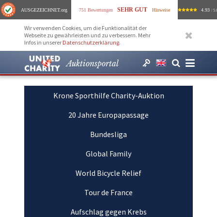
SEHR GUT
AUSGEZEICHNET
.org
751 Bewertungen
Hinweise
4.93
/ 5.
Wir verwenden Cookies, um die Funktionalität der
Webseite zu gewährleisten und zu verbessern. Mehr
Infos in unserer
Datenschutzerklärung
.
Auktionsportal
Krone Sporthilfe Charity-Auktion
20 Jahre Europapassage
Bundesliga
Global Family
World Bicycle Relief
Tour de France
Aufschlag gegen Krebs