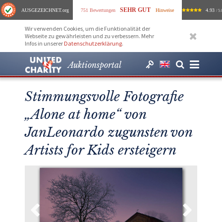
SEHR GUT
AUSGEZEICHNET
.org
751 Bewertungen
Hinweise
4.93
/ 5.
Wir verwenden Cookies, um die Funktionalität der
Webseite zu gewährleisten und zu verbessern. Mehr
Infos in unserer
Datenschutzerklärung
.
Auktionsportal
Stimmungsvolle Fotografie
„Alone at home“ von
JanLeonardo zugunsten von
Artists for Kids ersteigern