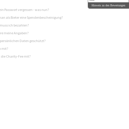
Hinweis zu den Bewertungen
in Passwort vergessen - was nun?
n als Bieter eine Spendenbescheinigung?
 muss ich bezahlen?
re meine Angaben?
persönlichen Daten geschützt?
h mit?
 die Charity-Fee mit?