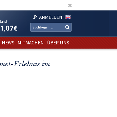
ANMELDEN
tand:
11,07€
NEWS
MITMACHEN
ÜBER UNS
met-Erlebnis im