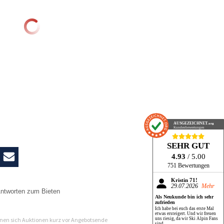
AUSGEZEICHNET
.org
Kundenbewertungen
SEHR GUT
4.93
/ 5.00
751 Bewertungen
Kristin 71!
29.07.2026
Mehr
ntworten zum Bieten
Als Neukunde bin ich sehr
zufrieden
n
Ich habe bei euch das erste Mal
etwas ersteigert. Und wir freuen
uns riesig, da wir Ski Alpin Fans
en sich Auktionen kurz vor Angebotsende
sind.