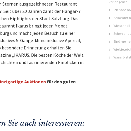
verlängern?
lin Sternen ausgezeichneten Restaurant
Ich habe me
. Seit über 20 Jahren zählt der Hangar-7
chen Highlights der Stadt Salzburg. Das
Bekommt ma
taurant Ikarus bringt jeden Monat
Wie schnell
burg und macht jeden Besuch zu einer
Sehen ande
klusives 5-Gänge-Menü inklusive Aperitif,
Sind meine 
s besondere Erinnerung erhalten Sie
Wie biete ic
zine „IKARUS. Die besten Köche der Welt
Wann bietet
chichten und faszinierenden Einblicken in
inzigartige Auktionen
für den guten
n Sie auch interessieren: