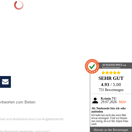
AUSGEZEICHNET
.org
Kundenbewertungen
SEHR GUT
4.93
/ 5.00
751 Bewertungen
Kristin 71!
ntworten zum Bieten
29.07.2026
Mehr
Als Neukunde bin ich sehr
n
zufrieden
Ich habe bei euch das erste Mal
en sich Auktionen kurz vor Angebotsende
etwas ersteigert. Und wir freuen
uns riesig, da wir Ski Alpin Fans
sind.
Hinweis zu den Bewertungen
in Passwort vergessen - was nun?