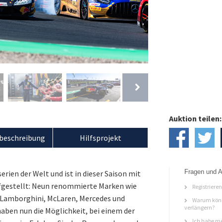
Auktion teilen:
beschreibung
Hilfsprojekt
Fragen und A
rien der Welt und ist in dieser Saison mit
fgestellt: Neun renommierte Marken wie
Registriere
, Lamborghini, McLaren, Mercedes und
Warum könn
verlängern?
aben nun die Möglichkeit, bei einem der
Ich habe me