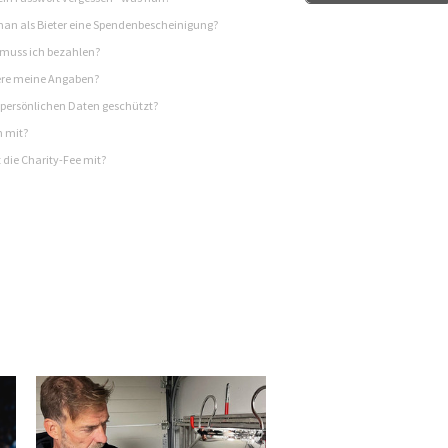
n als Bieter eine Spendenbescheinigung?
 muss ich bezahlen?
re meine Angaben?
persönlichen Daten geschützt?
h mit?
 die Charity-Fee mit?