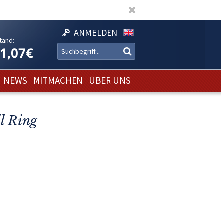
ANMELDEN
tand:
11,07€
NEWS
MITMACHEN
ÜBER UNS
l Ring