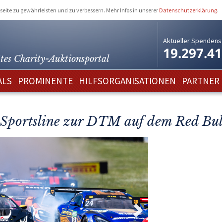
eite zu gewährleisten und zu verbessern. Mehr Infos in unserer
Datenschutzerklärung
.
Aktueller Spendens
19.297.4
tes Charity-
Auktionsportal
ALS
PROMINENTE
HILFSORGANISATIONEN
PARTNER
Sportsline zur DTM auf dem Red Bul