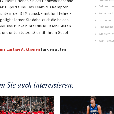
 zu sein: Erleben Sie das Rennwochenende
r ABT Sportsline. Das Team aus Kempten
Bekommt ma
ichte in der DTM zurück – mit fünf Fahrer-
Wie schnell
ghlight lernen Sie dabei auch die beiden
Sehen ande
lusive Blicke hinter die Kulissen! Bieten
Sind meine 
is und unterstützen Sie mit Ihrem Gebot
Wie biete ic
Wann bietet
inzigartige Auktionen
für den guten
n Sie auch interessieren: