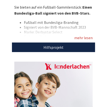
Vizemeister 2023!
Sie bieten auf ein Fußball-Sammlerstück:
Einen
Bundesliga-Ball signiert von den BVB-Stars.
Entdecken Sie bei uns auch
weitere
einzigartige Auktionen
für den guten
Fußball mit Bundesliga-Branding
Zweck!
Signiert von der BVB-Mannschaft 2023
Marke: Derbystar Select
Farbe: weiß / bunt
mehr lesen
Den Erlös dieser Auktion leiten wir direkt, ohne
Hilfsprojekt
Abzug von Kosten, an
Kinderlachen e.V.
weiter.