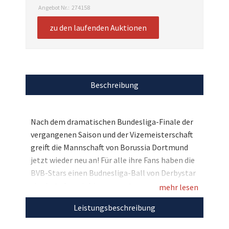
Angebot Nr.:
274158
zu den laufenden Auktionen
Beschreibung
Nach dem dramatischen Bundesliga-Finale der
vergangenen Saison und der Vizemeisterschaft
greift die Mannschaft von Borussia Dortmund
jetzt wieder neu an! Für alle ihre Fans haben die
BVB-Stars einen Budnesliga-Ball von Derbystar
signiert, den wir hier zugunsten von
mehr lesen
Kinderlachen e.V. versteigern dürfen. Bieten Sie
Leistungsbeschreibung
mit und sichern Sie sich dieses Fußball-
Sammlerstück mit den Signaturen aller