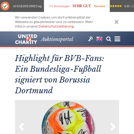
SEHR GUT
AUSGEZEICHNET
.org
751 Bewertungen
Hinweise
4.93
/ 5.
Wir verwenden Cookies, um die Funktionalität der
Webseite zu gewährleisten und zu verbessern. Mehr
Infos in unserer
Datenschutzerklärung
.
Auktionsportal
Highlight für BVB-Fans:
Ein Bundesliga-Fußball
signiert von Borussia
Dortmund