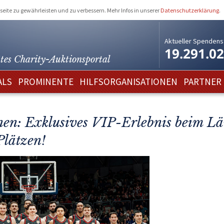
eite zu gewährleisten und zu verbessern. Mehr Infos in unserer
Datenschutzerklärung
.
Aktueller Spendens
19.291.0
tes Charity-
Auktionsportal
ALS
PROMINENTE
HILFSORGANISATIONEN
PARTNER
nen: Exklusives VIP-Erlebnis beim Lä
Plätzen!