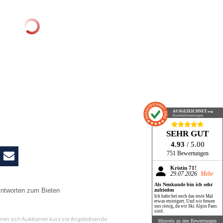
AUSGEZEICHNET
.org
Kundenbewertungen
SEHR GUT
4.93
/ 5.00
751 Bewertungen
Kristin 71!
29.07.2026
Mehr
Als Neukunde bin ich sehr
ntworten zum Bieten
zufrieden
Ich habe bei euch das erste Mal
etwas ersteigert. Und wir freuen
n
uns riesig, da wir Ski Alpin Fans
sind.
en sich Auktionen kurz vor Angebotsende
Hinweis zu den Bewertungen