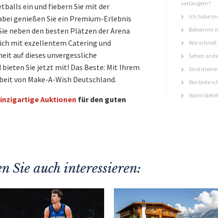
verlängern?
balls ein und fiebern Sie mit der
Ich habe me
bei genießen Sie ein Premium-Erlebnis
 Sie neben den besten Plätzen der Arena
Bekommt ma
ich mit exzellentem Catering und
Wie schnell
heit auf dieses unvergessliche
Sehen ande
bieten Sie jetzt mit! Das Beste: Mit Ihrem
Sind meine 
rbeit von Make-A-Wish Deutschland.
Wie biete ic
Wann bietet
inzigartige Auktionen
für den guten
n Sie auch interessieren: