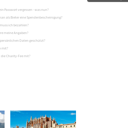
in Passwort vergessen - was nun?
n als Bieter eine Spendenbescheinigung?
 muss ich bezahlen?
re meine Angaben?
persönlichen Daten geschützt?
h mit?
 die Charity-Fee mit?