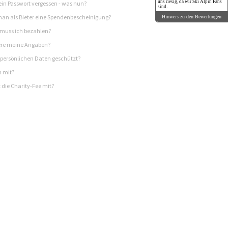
uns riesig, da wir Ski Alpin Fans
in Passwort vergessen - was nun?
sind.
n als Bieter eine Spendenbescheinigung?
Hinweis zu den Bewertungen
 muss ich bezahlen?
re meine Angaben?
persönlichen Daten geschützt?
h mit?
 die Charity-Fee mit?