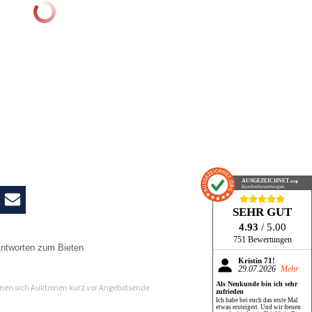
AUSGEZEICHNET
.org
Kundenbewertungen
SEHR GUT
4.93
/ 5.00
751 Bewertungen
ntworten zum Bieten
Kristin 71!
n
29.07.2026
Mehr
Als Neukunde bin ich sehr
en sich Auktionen kurz vor Angebotsende
zufrieden
Ich habe bei euch das erste Mal
etwas ersteigert. Und wir freuen