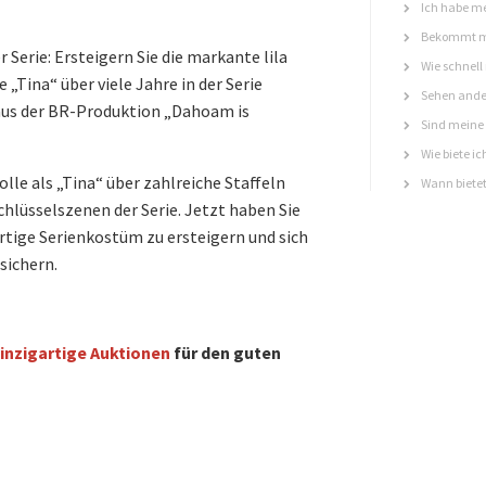
Ich habe me
Bekommt ma
Serie: Ersteigern Sie die markante lila
Wie schnell
„Tina“ über viele Jahre in der Serie
Sehen ande
aus der BR-Produktion „Dahoam is
Sind meine 
Wie biete ic
olle als „Tina“ über zahlreiche Staffeln
Wann bietet
chlüsselszenen der Serie. Jetzt haben Sie
artige Serienkostüm zu ersteigern und sich
sichern.
inzigartige Auktionen
für den guten