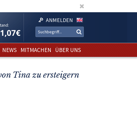
ANMELDEN
tand:
11,07€
NEWS
MITMACHEN
ÜBER UNS
on Tina zu ersteigern