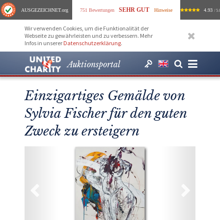
SEHR GUT
AUSGEZEICHNET
.org
751 Bewertungen
Hinweise
4.93
/ 5.
Wir verwenden Cookies, um die Funktionalität der
Webseite zu gewährleisten und zu verbessern. Mehr
Infos in unserer
Datenschutzerklärung
.
Auktionsportal
Einzigartiges Gemälde von
Sylvia Fischer für den guten
Zweck zu ersteigern