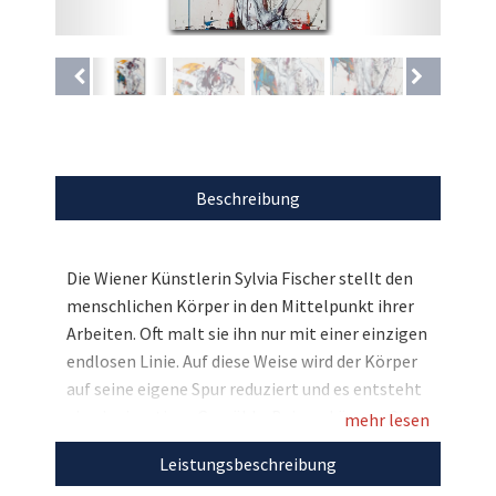
Beschreibung
Die Wiener Künstlerin Sylvia Fischer stellt den
menschlichen Körper in den Mittelpunkt ihrer
Arbeiten. Oft malt sie ihn nur mit einer einzigen
endlosen Linie. Auf diese Weise wird der Körper
auf seine eigene Spur reduziert und es entsteht
ein einzigartiges Gemälde. Bei uns können Sie
mehr lesen
nun eines ihrer besonderen Kunstwerke
Leistungsbeschreibung
ersteigern. Bieten Sie jetzt mit und