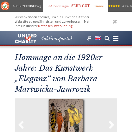
SEHR GUT
AUSGEZEICHNET
.org
751 Bewertungen
Hinweise
4.93
/ 5.
Wir verwenden Cookies, um die Funktionalität der
Webseite zu gewährleisten und zu verbessern. Mehr
Infos in unserer
Datenschutzerklärung
.
Auktionsportal
Hommage an die 1920er
Jahre: Das Kunstwerk
„Eleganz“ von Barbara
Martwicka-Jamrozik