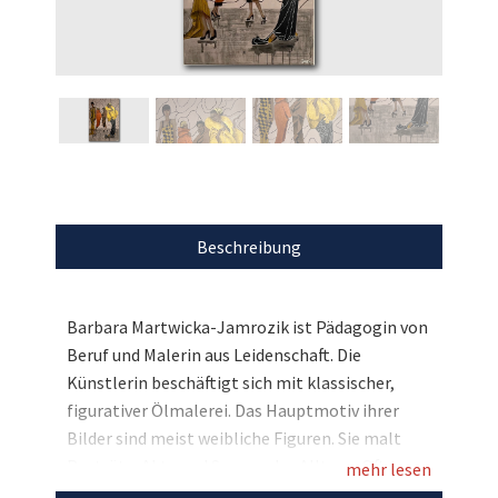
Beschreibung
Barbara Martwicka-Jamrozik ist Pädagogin von
Beruf und Malerin aus Leidenschaft. Die
Künstlerin beschäftigt sich mit klassischer,
figurativer Ölmalerei. Das Hauptmotiv ihrer
Bilder sind meist weibliche Figuren. Sie malt
Porträts, Akte und Szenen des Alltags. Oft
mehr lesen
handelt es sich um eine märchenhafte, sehr