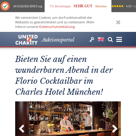
SEHR GUT
AUSGEZEICHNET
.org
751 Bewertungen
Hinweise
4.93
/ 5.
Wir verwenden Cookies, um die Funktionalität der
Webseite zu gewährleisten und zu verbessern. Mehr
Infos in unserer
Datenschutzerklärung
.
Auktionsportal
Bieten Sie auf einen
wunderbaren Abend in der
Florio Cocktailbar im
Charles Hotel München!