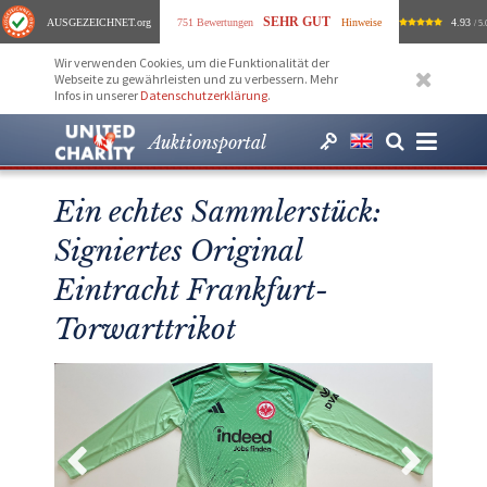
SEHR GUT
AUSGEZEICHNET
.org
751 Bewertungen
Hinweise
4.93
/ 5.
Wir verwenden Cookies, um die Funktionalität der
Webseite zu gewährleisten und zu verbessern. Mehr
Infos in unserer
Datenschutzerklärung
.
Auktionsportal
Ein echtes Sammlerstück:
Signiertes Original
Eintracht Frankfurt-
Torwarttrikot