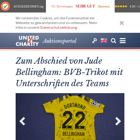
SEHR GUT
AUSGEZEICHNET
.org
751 Bewertungen
Hinweise
4.93
/ 5.
Wir verwenden Cookies, um die Funktionalität der
Webseite zu gewährleisten und zu verbessern. Mehr
Infos in unserer
Datenschutzerklärung
.
Auktionsportal
Zum Abschied von Jude
Bellingham: BVB-Trikot mit
Unterschriften des Teams