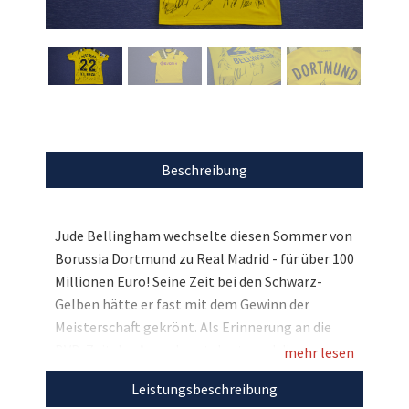
Beschreibung
Jude Bellingham wechselte diesen Sommer von
Borussia Dortmund zu Real Madrid - für über 100
Millionen Euro! Seine Zeit bei den Schwarz-
Gelben hätte er fast mit dem Gewinn der
Meisterschaft gekrönt. Als Erinnerung an die
BVB-Zeit des Ausnahmetalents und die
mehr lesen
dramatische Saison 2022/23 dürfen wir hier sein
Leistungsbeschreibung
Cup-Trikot mit der Nummer 22 und den