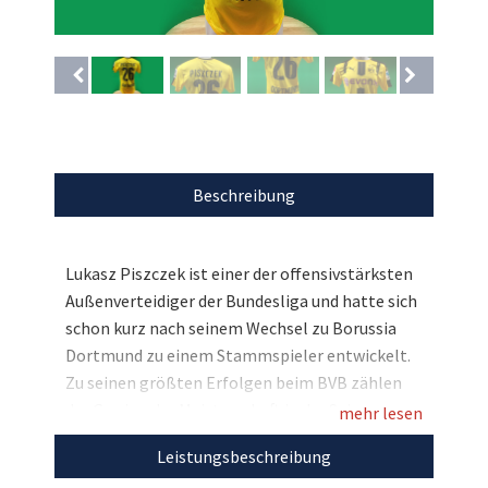
Beschreibung
Lukasz Piszczek ist einer der offensivstärksten
Außenverteidiger der Bundesliga und hatte sich
schon kurz nach seinem Wechsel zu Borussia
Dortmund zu einem Stammspieler entwickelt.
Zu seinen größten Erfolgen beim BVB zählen
der Gewinn der Meisterschaft in der Saison
mehr lesen
2010/11 und 2011/12 sowie der Sieg beim DFB-
Leistungsbeschreibung
Pokal 2012. Pünktlich zur Vorweihnachtszeit