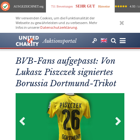
SEHR GUT
AUSGEZEICHNET
.org
751 Bewertungen
Hinweise
4.93
/ 5.
Wir verwenden Cookies, um die Funktionalität der
Webseite zu gewährleisten und zu verbessern. Mehr
Infos in unserer
Datenschutzerklärung
.
Auktionsportal
BVB-Fans aufgepasst: Von
Lukasz Piszczek signiertes
Borussia Dortmund-Trikot