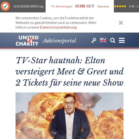
SEHR GUT
AUSGEZEICHNET
.org
751 Bewertungen
Hinweise
4.93
/ 5.
Wir verwenden Cookies, um die Funktionalität der
Webseite zu gewährleisten und zu verbessern. Mehr
Infos in unserer
Datenschutzerklärung
.
Auktionsportal
TV-Star hautnah: Elton
versteigert Meet & Greet und
2 Tickets für seine neue Show