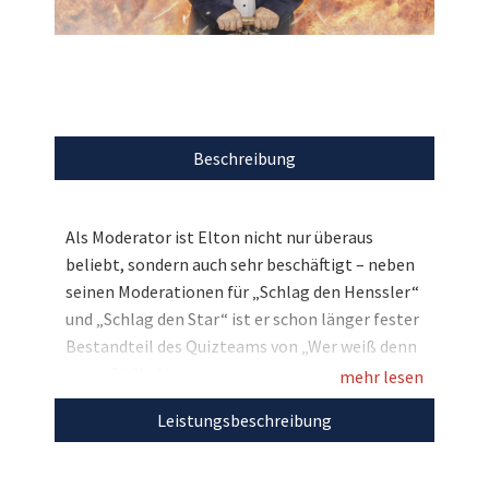
Beschreibung
Als Moderator ist Elton nicht nur überaus
beliebt, sondern auch sehr beschäftigt – neben
seinen Moderationen für „Schlag den Henssler“
und „Schlag den Star“ ist er schon länger fester
Bestandteil des Quizteams von „Wer weiß denn
sowas?“. Und jetzt startet er seine neue Show
mehr lesen
„Alle gegen Einen“, bei der Sie ihn exklusiv
Leistungsbeschreibung
treffen können! Im Rahmen der Aktion „Bambi
hilft Kindern“ stiftet Elton ein Meet & Greet und
zwei Tickets für die neue Sendung bei