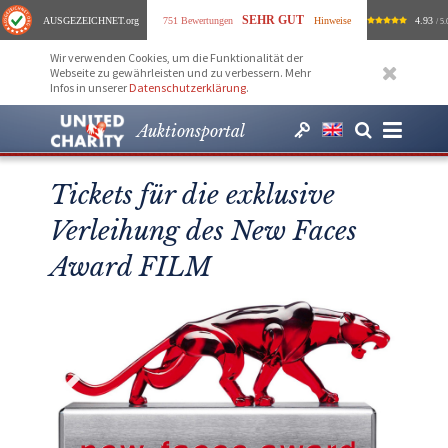
SEHR GUT
AUSGEZEICHNET
.org
751 Bewertungen
Hinweise
4.93
/ 5.
Wir verwenden Cookies, um die Funktionalität der
Webseite zu gewährleisten und zu verbessern. Mehr
Infos in unserer
Datenschutzerklärung
.
Auktionsportal
Tickets für die exklusive
Verleihung des New Faces
Award FILM