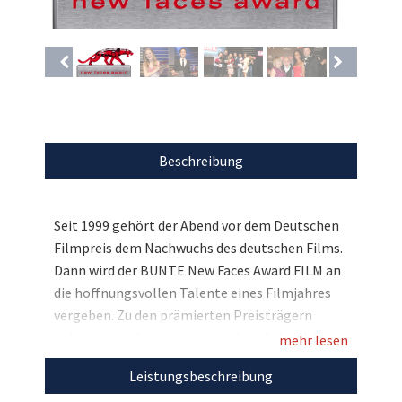
Beschreibung
Seit 1999 gehört der Abend vor dem Deutschen
Filmpreis dem Nachwuchs des deutschen Films.
Dann wird der BUNTE New Faces Award FILM an
die hoffnungsvollen Talente eines Filmjahres
vergeben. Zu den prämierten Preisträgern
gehören u.a. die inzwischen sehr erfolgreichen
mehr lesen
und etablierten Schauspieler Matthias
Leistungsbeschreibung
Schweighöfer, Jessica Schwarz und Daniel Brühl.