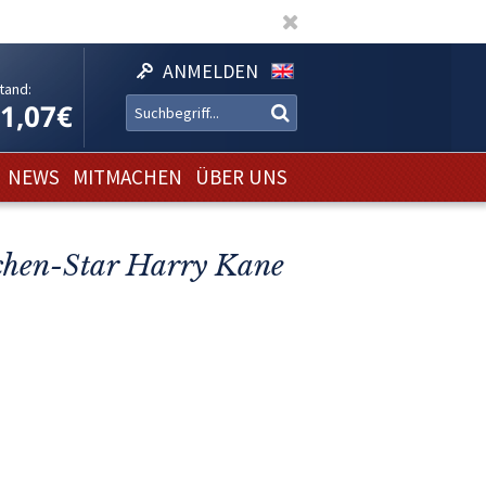
ANMELDEN
tand:
11,07€
NEWS
MITMACHEN
ÜBER UNS
chen-Star Harry Kane