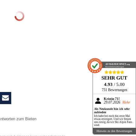
AUSGEZEICHNET
.org
Kundenbewertungen
SEHR GUT
4.93
/ 5.00
751 Bewertungen
Kristin 71!
29.07.2026
Mehr
Als Neukunde bin ich sehr
zufrieden
Ich habe bei euch das erste Mal
ntworten zum Bieten
etwas ersteigert. Und wir freuen
uns riesig, da wir Ski Alpin Fans
sind.
n
Hinweis zu den Bewertungen