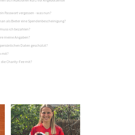
en sich Auktionen kurz vor Angebotsende
in Passwort vergessen - was nun?
n als Bieter eine Spendenbescheinigung?
 muss ich bezahlen?
re meine Angaben?
persönlichen Daten geschützt?
h mit?
 die Charity-Fee mit?