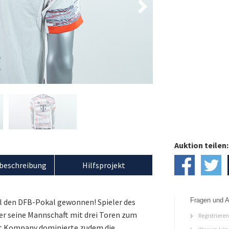
Auktion teilen:
beschreibung
Hilfsprojekt
Fragen und A
l den DFB-Pokal gewonnen! Spieler des
er seine Mannschaft mit drei Toren zum
Registriere
ent Kompany dominierte zudem die