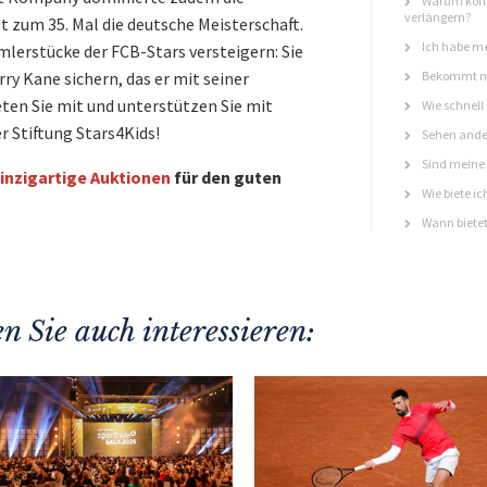
Warum könn
verlängern?
t zum 35. Mal die deutsche Meisterschaft.
Ich habe me
lerstücke der FCB-Stars versteigern: Sie
ry Kane sichern, das er mit seiner
Bekommt ma
eten Sie mit und unterstützen Sie mit
Wie schnell
r Stiftung Stars4Kids!
Sehen ande
Sind meine 
inzigartige Auktionen
für den guten
Wie biete ic
Wann bietet
n Sie auch interessieren: