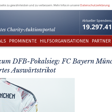
eite zu gewährleisten und zu verbessern. Mehr Infos in unserer
Datenschutzerklärung
.
Aktueller Spendens
19.297.4
tes Charity-
Auktionsportal
ALS
PROMINENTE
HILFSORGANISATIONEN
PARTNER
d zum DFB-Pokalsieg: FC Bayern Mün
rtes Auswärtstrikot