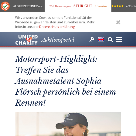
SEHR GUT
AUSGEZEICHNET
.org
751 Bewertungen
Hinweise
4.93
/ 5.
Wir verwenden Cookies, um die Funktionalität der
Webseite zu gewährleisten und zu verbessern. Mehr
Infos in unserer
Datenschutzerklärung
.
Auktionsportal
Motorsport-Highlight:
Treffen Sie das
Ausnahmetalent Sophia
Flörsch persönlich bei einem
Rennen!