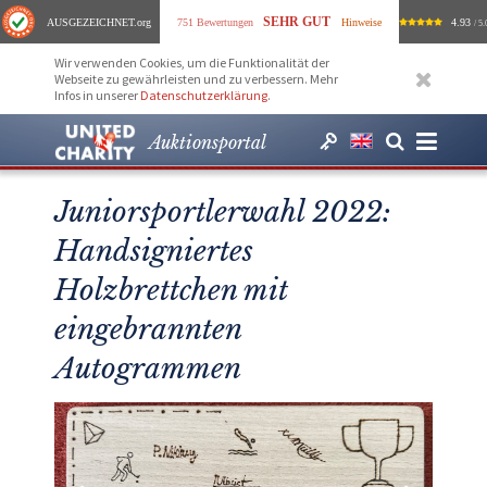
SEHR GUT
AUSGEZEICHNET
.org
751 Bewertungen
Hinweise
4.93
/ 5.
Wir verwenden Cookies, um die Funktionalität der
Webseite zu gewährleisten und zu verbessern. Mehr
Infos in unserer
Datenschutzerklärung
.
Auktionsportal
Juniorsportlerwahl 2022:
Handsigniertes
Holzbrettchen mit
eingebrannten
Autogrammen