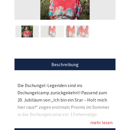
Beschreibung
Die Dschungel-Legenden sind ins
Dschungelcamp zurückgekehrt! Passend zum
20. Jubiläum von „Ich bin ein Star – Holt mich
hier raus!“ zogen erstmals Promis im Sommer
in das Dschungelcamp ein. 13 ehemalige
Dschungel-Stars wollen es noch mal wissen und
mehr lesen
wagen sich in das Buschabenteuer in Südafrika.