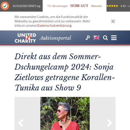
SEHR GUT
AUSGEZEICHNET
.org
751 Bewertungen
Hinweise
4.93
/ 5.
Wir verwenden Cookies, um die Funktionalität der
Webseite zu gewährleisten und zu verbessern. Mehr
Infos in unserer
Datenschutzerklärung
.
Auktionsportal
Direkt aus dem Sommer-
Dschungelcamp 2024: Sonja
Zietlows getragene Korallen-
Tunika aus Show 9