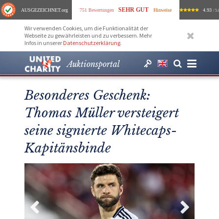
SEHR GUT
AUSGEZEICHNET
.org
751 Bewertungen
Hinweise
4.93
/ 5.
Wir verwenden Cookies, um die Funktionalität der
Webseite zu gewährleisten und zu verbessern. Mehr
Infos in unserer
Datenschutzerklärung
.
Auktionsportal
Besonderes Geschenk:
Thomas Müller versteigert
seine signierte Whitecaps-
Kapitänsbinde