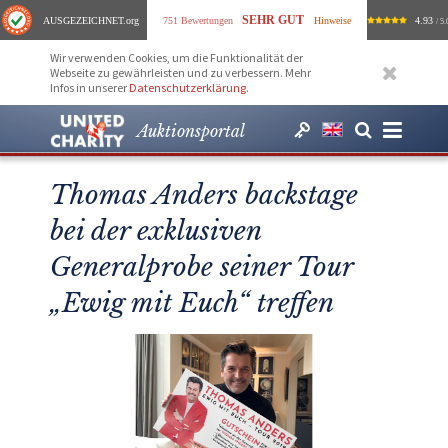
SEHR GUT
AUSGEZEICHNET
.org
751 Bewertungen
Hinweise
4.93
/ 5.
Wir verwenden Cookies, um die Funktionalität der
Webseite zu gewährleisten und zu verbessern. Mehr
Infos in unserer
Datenschutzerklärung
.
Auktionsportal
Thomas Anders backstage
bei der exklusiven
Generalprobe seiner Tour
„Ewig mit Euch“ treffen