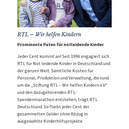
Sollten Sie im Falle des Gewinns
nicht damit einverstanden sein,
dass Ihr vollständiger Name und
Wohnort nach Ablauf der Auktion an
RTL zur Nennung in der Sendung
weitergeleitet wird, so informieren
RTL – Wir helfen Kindern
Sie uns bitte umgehend
per E-Mail
an
team@unitedcharity.de
Prominente Paten für notleidende Kinder
Bitte beachten Sie zudem, dass Sie
mit dem erfolgreichen Gewinn einer
Jeder Cent kommt an! Seit 1996 engagiert sich
Auktion einen rechtlich bindenden
RTL für Not leidende Kinder in Deutschland und
Vertrag eingehen, der Sie zur
umgehenden Bezahlung der
der ganzen Welt. Sämtliche Kosten für
Auktion verpflichtet
Personal, Produktion und Verwaltung, die rund
Die Auktion endet zum
um die „Stiftung RTL – Wir helfen Kindern e.V.“
angegebenen Zeitpunkt und
und den dazugehörenden RTL-
verlängert sich nicht
Spendenmarathon entstehen, trägt RTL
Den Erlös der Auktion „Thomas Anders
Deutschland. So fließt jeder Cent der
backstage bei seiner Tour „Ewig mit Euch“
gesammelten Gelder ohne Abzug in
treffen“ leiten wir direkt, ohne Abzug von
ausgewählte Kinderhilfsprojekte.
Kosten, an
RTL – Wir helfen Kinder
n weiter.