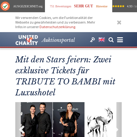
SEHR GUT
AUSGEZEICHNET
.org
751 Bewertungen
Hinweise
4.93
/ 5.
Wir verwenden Cookies, um die Funktionalität der
Webseite zu gewährleisten und zu verbessern. Mehr
Infos in unserer
Datenschutzerklärung
.
Auktionsportal
Mit den Stars feiern: Zwei
exklusive Tickets für
TRIBUTE TO BAMBI mit
Luxushotel