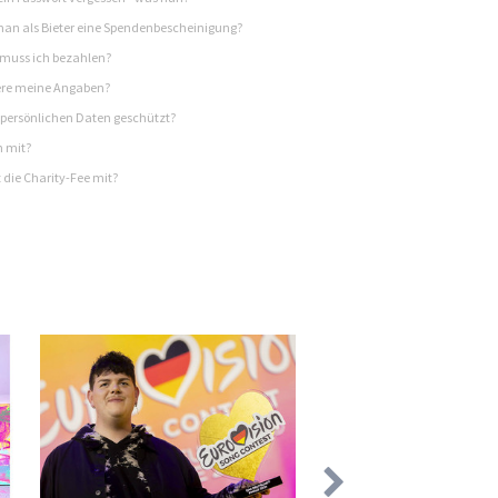
n als Bieter eine Spendenbescheinigung?
 muss ich bezahlen?
re meine Angaben?
persönlichen Daten geschützt?
h mit?
 die Charity-Fee mit?