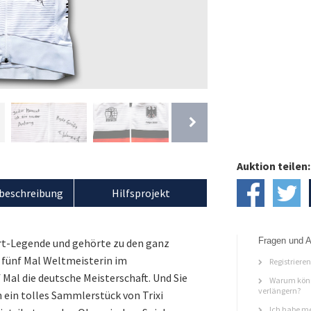
Auktion teilen:
beschreibung
Hilfsprojekt
Fragen und A
ort-Legende und gehörte zu den ganz
fünf Mal Weltmeisterin im
Registriere
Mal die deutsche Meisterschaft. Und Sie
Warum könn
verlängern?
h ein tolles Sammlerstück von Trixi
Ich habe me