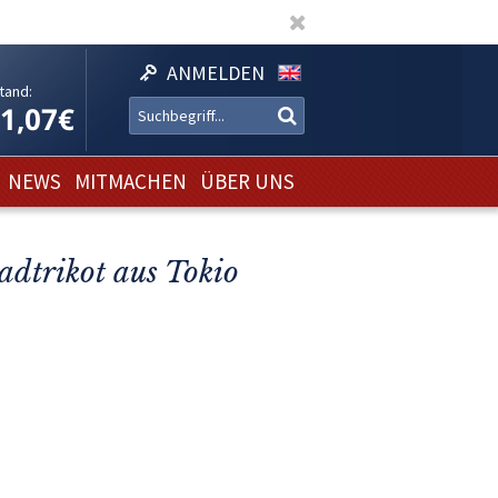
ANMELDEN
tand:
11,07€
NEWS
MITMACHEN
ÜBER UNS
dtrikot aus Tokio