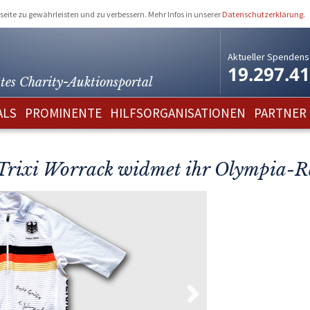
eite zu gewährleisten und zu verbessern. Mehr Infos in unserer
Datenschutzerklärung
.
Aktueller Spendens
19.297.4
tes Charity-
Auktionsportal
ALS
PROMINENTE
HILFSORGANISATIONEN
PARTNER
Trixi Worrack widmet ihr Olympia-Ra