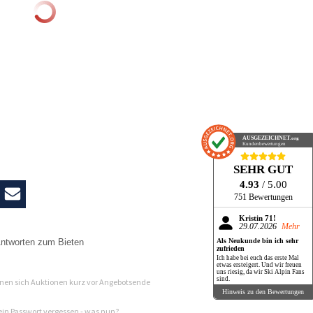
AUSGEZEICHNET
.org
Kundenbewertungen
SEHR GUT
4.93
/ 5.00
751 Bewertungen
Kristin 71!
29.07.2026
Mehr
ntworten zum Bieten
Als Neukunde bin ich sehr
zufrieden
Ich habe bei euch das erste Mal
n
etwas ersteigert. Und wir freuen
uns riesig, da wir Ski Alpin Fans
sind.
en sich Auktionen kurz vor Angebotsende
Hinweis zu den Bewertungen
in Passwort vergessen - was nun?