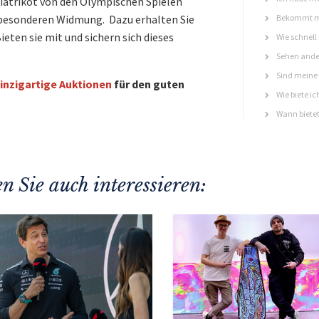
piatrikot von den Olympischen Spielen
r besonderen Widmung. Dazu erhalten Sie
Bekommt ma
ten sie mit und sichern sich dieses
Wie schnell
Sehen ande
Sind meine 
inzigartige Auktionen
für den guten
Wie biete ic
Wann bietet
n Sie auch interessieren: