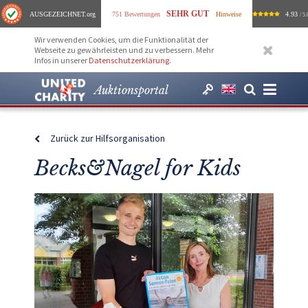
SEHR GUT
AUSGEZEICHNET
.org
751 Bewertungen
Hinweise
4.93
/ 5.
Wir verwenden Cookies, um die Funktionalität der
Webseite zu gewährleisten und zu verbessern. Mehr
Infos in unserer
Datenschutzerklärung
.
Auktionsportal
Zurück zur Hilfsorganisation
Becks&Nagel for Kids