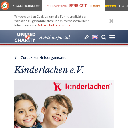
SEHR GUT
AUSGEZEICHNET
.org
751 Bewertungen
Hinweise
4.93
/ 5.
Wir verwenden Cookies, um die Funktionalität der
Webseite zu gewährleisten und zu verbessern. Mehr
Infos in unserer
Datenschutzerklärung
.
Auktionsportal
Zurück zur Hilfsorganisation
Kinderlachen e.V.