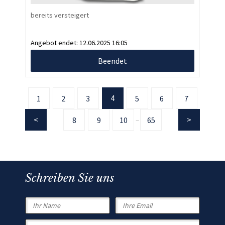
bereits versteigert
Angebot endet:
12.06.2025 16:05
Beendet
4
1
2
3
5
6
7
8
9
10
65
...
Schreiben Sie uns