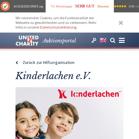
SEHR GUT
AUSGEZEICHNET
.org
751 Bewertungen
Hinweise
4.93
/ 5.
Wir verwenden Cookies, um die Funktionalität der
Webseite zu gewährleisten und zu verbessern. Mehr
Infos in unserer
Datenschutzerklärung
.
Auktionsportal
Zurück zur Hilfsorganisation
Kinderlachen e.V.