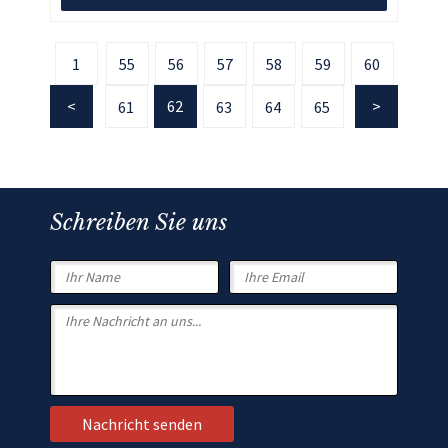
1
55
56
57
58
59
60
62
61
63
64
65
Schreiben Sie uns