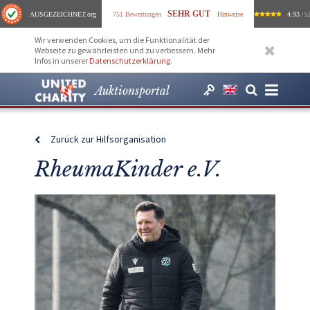
SEHR GUT
AUSGEZEICHNET
.org
751 Bewertungen
Hinweise
4.93
/ 5.
Wir verwenden Cookies, um die Funktionalität der
Webseite zu gewährleisten und zu verbessern. Mehr
Infos in unserer
Datenschutzerklärung
.
Auktionsportal
Zurück zur Hilfsorganisation
RheumaKinder e.V.