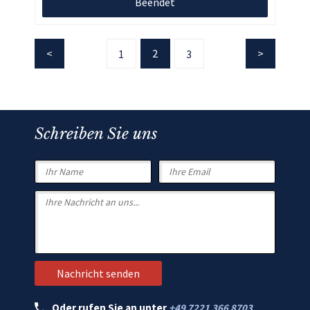
Beendet
2
1
3
Schreiben Sie uns
Oder rufen Sie an unter
+49 7221 366 8703