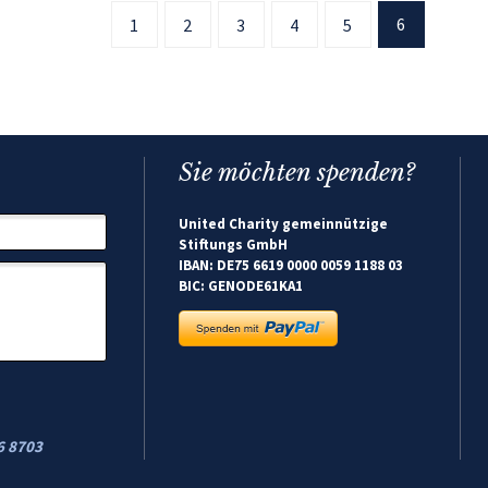
6
1
2
3
4
5
Sie möchten spenden?
United Charity gemeinnützige
Stiftungs GmbH
IBAN: DE75 6619 0000 0059 1188 03
BIC: GENODE61KA1
6 8703