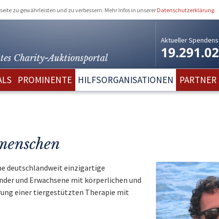
eite zu gewährleisten und zu verbessern. Mehr Infos in unserer
Datenschutzerklärung
.
Aktueller Spendens
19.291.0
tes Charity-
Auktionsportal
ALS
PROMINENTE
HILFSORGANISATIONEN
PARTNER
 menschen
ine deutschlandweit einzigartige
inder und Erwachsene mit körperlichen und
rung einer tiergestützten Therapie mit