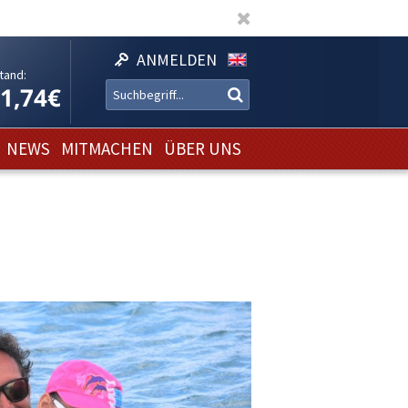
ANMELDEN
tand:
21,74€
NEWS
MITMACHEN
ÜBER UNS