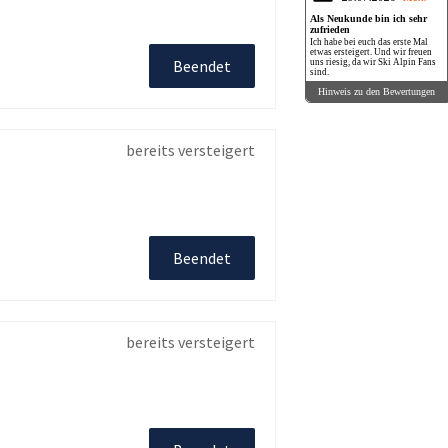
Als Neukunde bin ich sehr
zufrieden
Ich habe bei euch das erste Mal
etwas ersteigert. Und wir freuen
Beendet
uns riesig, da wir Ski Alpin Fans
sind.
Hinweis zu den Bewertungen
bereits versteigert
Beendet
bereits versteigert