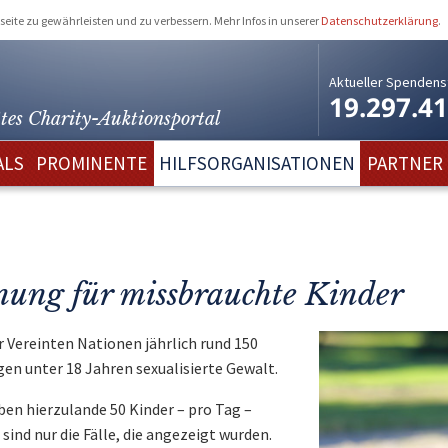
eite zu gewährleisten und zu verbessern. Mehr Infos in unserer
Datenschutzerklärung
.
Aktueller Spendens
19.297.4
tes Charity-
Auktionsportal
ALS
PROMINENTE
HILFSORGANISATIONEN
PARTNER
fnung für missbrauchte Kinder
 Vereinten Nationen jährlich rund 150
en unter 18 Jahren sexualisierte Gewalt.
eben hierzulande 50 Kinder – pro Tag –
sind nur die Fälle, die angezeigt wurden.