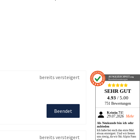
bereits versteigert
AUSGEZEICHNET
.org
Kundenbewertungen
SEHR GUT
4.93
/ 5.00
751 Bewertungen
Beendet
Kristin 71!
29.07.2026
Mehr
Als Neukunde bin ich sehr
zufrieden
Ich habe bei euch das erste Mal
etwas ersteigert. Und wir freuen
bereits versteigert
uns riesig, da wir Ski Alpin Fans
sind.