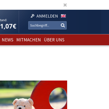
ANMELDEN
tand:
11,07€
NEWS
MITMACHEN
ÜBER UNS