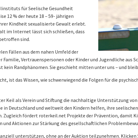
alinstituts für Seelische Gesundheit
se 12 % der heute 18 – 59- jährigen
rer Kindheit sexualisierte Gewalt erlebt.
lt im Internet lässt sich schließen, dass
betroffen sind.
elen Fällen aus dem nahen Umfeld der
r Familie, Vertrauenspersonen oder Kinder und Jugendliche aus Sc
st kein Randphänomen. Sie geschieht mitten unter uns – und bleibt
, ist das Wissen, wie schwerwiegend die Folgen für die psychisc
ter Keil als Verein und Stiftung die nachhaltige Unterstützung v
 in Deutschland und weltweit den Kindern helfen, ihre seelischen
Zugleich fördert roterkeil.net Projekte der Prävention, damit Ki
n und Aktionen zur Stärkung des gesellschaftlichen Problembewu
nanziell unterstützen, ohne an der Auktion teilzunehmen. Klicken 