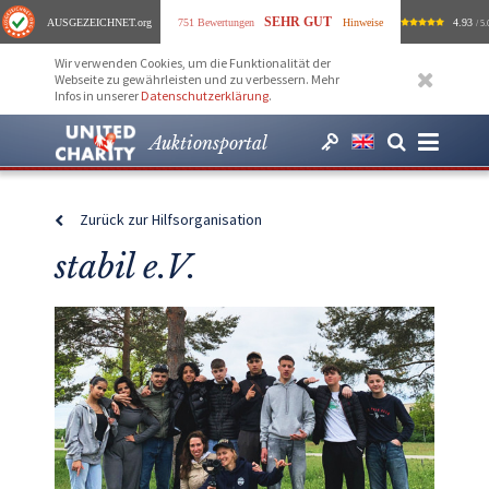
SEHR GUT
AUSGEZEICHNET
.org
751 Bewertungen
Hinweise
4.93
/ 5.
Wir verwenden Cookies, um die Funktionalität der
Webseite zu gewährleisten und zu verbessern. Mehr
Infos in unserer
Datenschutzerklärung
.
Auktionsportal
Zurück zur Hilfsorganisation
stabil e.V.