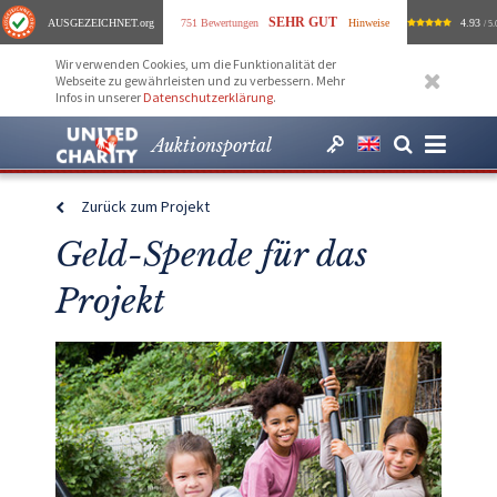
SEHR GUT
AUSGEZEICHNET
.org
751 Bewertungen
Hinweise
4.93
/ 5.
Wir verwenden Cookies, um die Funktionalität der
Webseite zu gewährleisten und zu verbessern. Mehr
Infos in unserer
Datenschutzerklärung
.
Auktionsportal
Zurück zum Projekt
Geld-Spende für das
Projekt