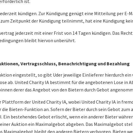
forderlich ist.
ederzeit kündigen. Zur Kündigung genügt eine Mitteilung per E-M
 zum Zeitpunkt der Kündigung teilnimmt, hat eine Kündigung kein
vertrag jederzeit mit einer Frist von 14 Tagen kündigen. Das Rech
bedingungen bleibt hiervon unberührt.
Auktionen, Vertragsschluss, Benachrichtigung und Bezahlung
ktion eingestellt, so gibt Uder jeweilige Einlieferer hierdurch e
Lose ab. United Charity IA bestimmt für die angebotenen Lose in A
st, binnen derer das Angebot von den Bietern durch Gebot angenom
er Plattform der United Charity IA, wobei United Charity IA in 
 die Bieten-Funktion an. Sofern der Bieter durch sein Gebot zum a
. Ein bestehendes Gebot erlischt, wenn ein anderer Bieter währe
ei einer Auktion ein Maximalgebot abgeben. Das Maximalgebot stel
 Das Maximalgebot bleibt den anderen Bietern verborgen. Bieten weit