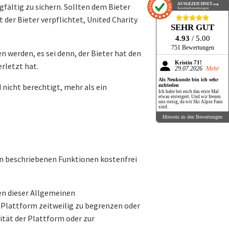
fältig zu sichern. Sollten dem Bieter
AUSGEZEICHNET
.org
Kundenbewertungen
der Bieter verpflichtet, United Charity
SEHR GUT
4.93
/ 5.00
751 Bewertungen
n werden, es sei denn, der Bieter hat den
Kristin 71!
rletzt hat.
29.07.2026
Mehr
Als Neukunde bin ich sehr
 nicht berechtigt, mehr als ein
zufrieden
Ich habe bei euch das erste Mal
etwas ersteigert. Und wir freuen
uns riesig, da wir Ski Alpin Fans
sind.
Hinweis zu den Bewertungen
gen beschriebenen Funktionen kostenfrei
en dieser Allgemeinen
 Plattform zeitweilig zu begrenzen oder
ität der Plattform oder zur