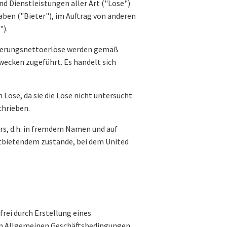
nd Dienstleistungen aller Art ("Lose")
haben ("Bieter"), im Auftrag von anderen
").
eigerungsnettoerlöse werden gemäß
ecken zugeführt. Es handelt sich
 Lose, da sie die Lose nicht untersucht.
chrieben.
ers, d.h. in fremdem Namen und auf
stbietendem zustande, bei dem United
frei durch Erstellung eines
sen Allgemeinen Geschäftsbedingungen