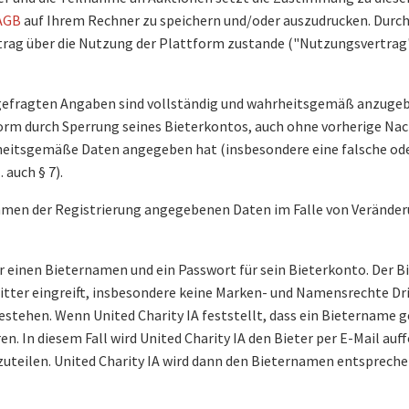
AGB
auf Ihrem Rechner zu speichern und/oder auszudrucken. Durc
rtrag über die Nutzung der Plattform zustande ("Nutzungsvertrag"
gefragten Angaben sind vollständig und wahrheitsgemäß anzugeben
form durch Sperrung seines Bieterkontos, auch ohne vorherige Na
heitsgemäße Daten angegeben hat (insbesondere eine falsche ode
 auch § 7).
 Rahmen der Registrierung angegebenen Daten im Falle von Verände
er einen Bieternamen und ein Passwort für sein Bieterkonto. Der Bie
tter eingreift, insbesondere keine Marken- und Namensrechte Drit
estehen. Wenn United Charity IA feststellt, dass ein Bietername g
n. In diesem Fall wird United Charity IA den Bieter per E-Mail au
zuteilen. United Charity IA wird dann den Bieternamen entsprech