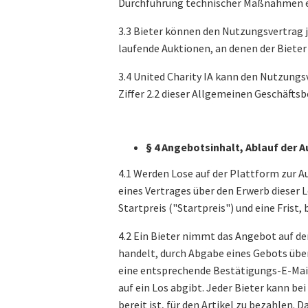
Durchführung technischer Maßnahmen er
3.3 Bieter können den Nutzungsvertrag j
laufende Auktionen, an denen der Bieter
3.4 United Charity IA kann den Nutzungs
Ziffer ‎2.2 dieser Allgemeinen Geschäfts
§ 4 Angebotsinhalt, Ablauf der 
4.1 Werden Lose auf der Plattform zur Au
eines Vertrages über den Erwerb dieser 
Startpreis ("Startpreis") und eine Fri
4.2 Ein Bieter nimmt das Angebot auf d
handelt, durch Abgabe eines Gebots über
eine entsprechende Bestätigungs-E-Mail
auf ein Los abgibt. Jeder Bieter kann b
bereit ist, für den Artikel zu bezahlen.