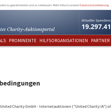
eite zu gewährleisten und zu verbessern. Mehr Infos in unserer
Datenschutzerklärung
.
Aktueller Spendens
19.297.4
tes Charity-
Auktionsportal
ALS
PROMINENTE
HILFSORGANISATIONEN
PARTNER
sbedingungen
r United Charity GmbH - Internetauktionen ("United Charity IA")