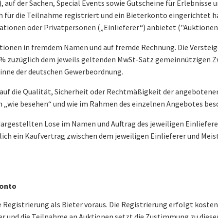
 auf der Sachen, Special Events sowie Gutscheine für Erlebnisse u
h für die Teilnahme registriert und ein Bieterkonto eingerichtet 
ionen oder Privatpersonen („Einlieferer“) anbietet ("Auktionen
Auktionen in fremdem Namen und auf fremde Rechnung. Die Verst
20% zuzüglich dem jeweils geltenden MwSt-Satz gemeinnützigen Zw
 Sinne der deutschen Gewerbeordnung.
s auf die Qualität, Sicherheit oder Rechtmäßigkeit der angebotenen
n „wie besehen“ und wie im Rahmen des einzelnen Angebotes bes
e dargestellten Lose im Namen und Auftrag des jeweiligen Einliefer
ch ein Kaufvertrag zwischen dem jeweiligen Einlieferer und Mei
konto
 Registrierung als Bieter voraus. Die Registrierung erfolgt kosten
eter und die Teilnahme an Auktionen setzt die Zustimmung zu die