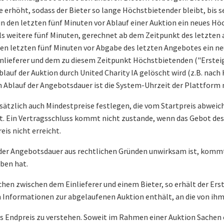
 erhöht, sodass der Bieter so lange Höchstbietender bleibt, bis
n den letzten fünf Minuten vor Ablauf einer Auktion ein neues H
s weitere fünf Minuten, gerechnet ab dem Zeitpunkt des letzten
 den letzten fünf Minuten vor Abgabe des letzten Angebotes ein ne
eferer und dem zu diesem Zeitpunkt Höchstbietenden ("Ersteige
lauf der Auktion durch United Charity IA gelöscht wird (z.B. nach
n Ablauf der Angebotsdauer ist die System-Uhrzeit der Plattform
usätzlich auch Mindestpreise festlegen, die vom Startpreis abweiche
 ist. Ein Vertragsschluss kommt nicht zustande, wenn das Gebot de
is nicht erreicht.
der Angebotsdauer aus rechtlichen Gründen unwirksam ist, kommt
ben hat.
en zwischen dem Einlieferer und einem Bieter, so erhält der Ers
ten Informationen zur abgelaufenen Auktion enthält, an die von i
t als Endpreis zu verstehen. Soweit im Rahmen einer Auktion Sache