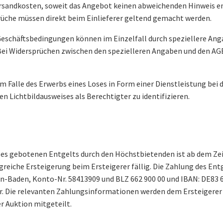
Versandkosten, soweit das Angebot keinen abweichenden Hinweis en
prüche müssen direkt beim Einlieferer geltend gemacht werden.
 Geschäftsbedingungen können im Einzelfall durch speziellere A
 Bei Widersprüchen zwischen den spezielleren Angaben und den A
ch im Falle des Erwerbs eines Loses in Form einer Dienstleistung b
en Lichtbildausweises als Berechtigter zu identifizieren.
oses gebotenen Entgelts durch den Höchstbietenden ist ab dem Ze
reiche Ersteigerung beim Ersteigerer fällig. Die Zahlung des Entg
en-Baden, Konto-Nr. 58413909 und BLZ 662 900 00 und IBAN: DE83 6
Die relevanten Zahlungsinformationen werden dem Ersteigerer e
r Auktion mitgeteilt.