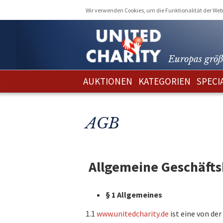
Wir verwenden Cookies, um die Funktionalität der Webs
Europas größ
AUKTIONEN
KATEGORIEN
SPECI
AGB
Allgemeine Geschäft
§ 1 Allgemeines
1.1
www.unitedcharity.de
ist eine von de