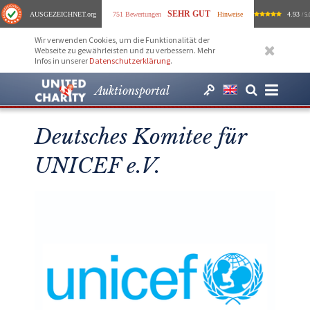
SEHR GUT
AUSGEZEICHNET
.org
751 Bewertungen
Hinweise
4.93
/ 5.
Wir verwenden Cookies, um die Funktionalität der
Webseite zu gewährleisten und zu verbessern. Mehr
Infos in unserer
Datenschutzerklärung
.
Auktionsportal
Deutsches Komitee für
UNICEF e.V.