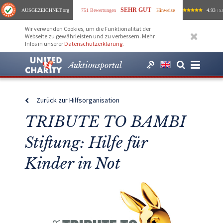
SEHR GUT
AUSGEZEICHNET
.org
751 Bewertungen
Hinweise
4.93
/ 5.
Wir verwenden Cookies, um die Funktionalität der
Webseite zu gewährleisten und zu verbessern. Mehr
Infos in unserer
Datenschutzerklärung
.
Auktionsportal
Zurück zur Hilfsorganisation
TRIBUTE TO BAMBI
Stiftung: Hilfe für
Kinder in Not