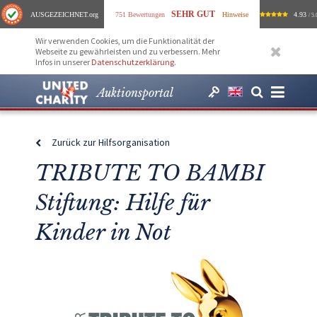
SEHR GUT
AUSGEZEICHNET
.org
751 Bewertungen
Hinweise
4.93
/ 5.
Wir verwenden Cookies, um die Funktionalität der
Webseite zu gewährleisten und zu verbessern. Mehr
Infos in unserer
Datenschutzerklärung
.
Auktionsportal
Zurück zur Hilfsorganisation
TRIBUTE TO BAMBI
Stiftung: Hilfe für
Kinder in Not