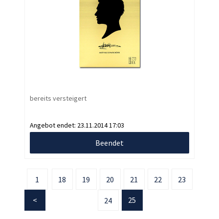
bereits versteigert
Angebot endet:
23.11.2014 17:03
Beendet
1
18
19
20
21
22
23
25
24