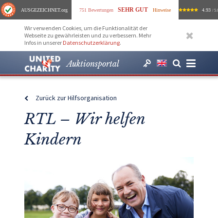
SEHR GUT
AUSGEZEICHNET
.org
751 Bewertungen
Hinweise
4.93
/ 5.
Wir verwenden Cookies, um die Funktionalität der
Webseite zu gewährleisten und zu verbessern. Mehr
Infos in unserer
Datenschutzerklärung
.
Auktionsportal
Zurück zur Hilfsorganisation
RTL – Wir helfen
Kindern