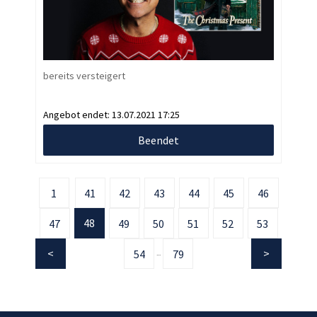
bereits versteigert
Angebot endet:
13.07.2021 17:25
Beendet
1
41
42
43
44
45
46
48
47
49
50
51
52
53
54
79
...