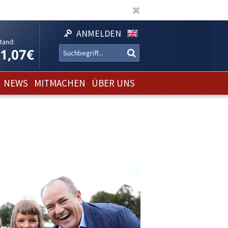
ANMELDEN
tand:
11,07€
NEWS
MITMACHEN
ÜBER UNS