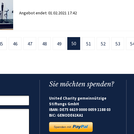
Angebot endet:
01.02.2021 17:42
50
45
46
47
48
49
51
52
53
5
Sie möchten spenden?
United Charity gemeinnützige
Stiftungs GmbH
IBAN: DE75 6619 0000 0059 1188 03
BIC: GENODE61KA1