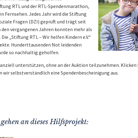
Stiftung RTL und der RTL-Spendenmarathon,
n Fernsehen. Jedes Jahr wird die Stiftung
oziale Fragen (DZI) geprüft und trägt seit
In den vergangenen Jahren konnten mehr als
ie „Stiftung RTL – Wir helfen Kindern e.V.“
jekte. Hunderttausenden Not leidenden
urde so nachhaltig geholfen.
nanziell unterstützen, ohne an der Auktion teilzunehmen. Klicken 
n wir selbstverständlich eine Spendenbescheinigung aus.
gehen an dieses Hilfsprojekt: