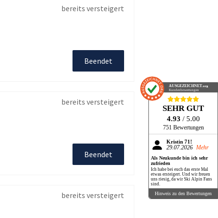
bereits versteigert
Beendet
AUSGEZEICHNET
.org
Kundenbewertungen
bereits versteigert
SEHR GUT
4.93
/ 5.00
751 Bewertungen
Kristin 71!
29.07.2026
Mehr
Beendet
Als Neukunde bin ich sehr
zufrieden
Ich habe bei euch das erste Mal
etwas ersteigert. Und wir freuen
uns riesig, da wir Ski Alpin Fans
sind.
bereits versteigert
Hinweis zu den Bewertungen