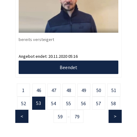
bereits versteigert
Angebot endet:
20.11.2020 05:16
Beendet
1
46
47
48
49
50
51
53
52
54
55
56
57
58
59
79
...