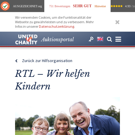
SEHR GUT
AUSGEZEICHNET
.org
751 Bewertungen
Hinweise
4.93
/ 5.
Wir verwenden Cookies, um die Funktionalität der
Webseite zu gewährleisten und zu verbessern. Mehr
Infos in unserer
Datenschutzerklärung
.
Auktionsportal
Zurück zur Hilfsorganisation
RTL – Wir helfen
Kindern