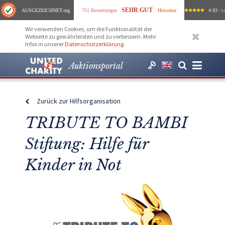
SEHR GUT
AUSGEZEICHNET
.org
751 Bewertungen
Hinweise
4.93
/ 5.
Wir verwenden Cookies, um die Funktionalität der
Webseite zu gewährleisten und zu verbessern. Mehr
Infos in unserer
Datenschutzerklärung
.
Auktionsportal
Zurück zur Hilfsorganisation
TRIBUTE TO BAMBI
Stiftung: Hilfe für
Kinder in Not